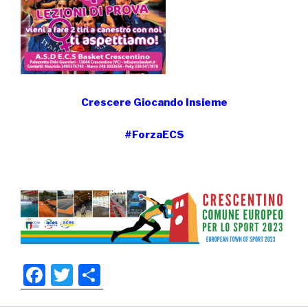
Crescere Giocando Insieme
#ForzaECS
F
T
S
a
wi
h