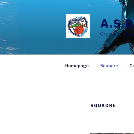
Salta
al
contenuto
A.S.
Crescere Insi
Homepage
Squadre
Ca
SQUADRE