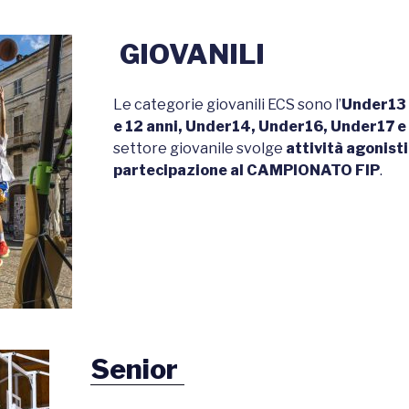
GIOVANILI
Le categorie giovanili ECS sono l’
Under13 
e 12 anni, Under14,
Under16, Under17 e
settore giovanile svolge
attività agonist
partecipazione al CAMPIONATO FIP
.
Senior