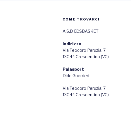
o
o
COME TROVARCI
k
A.S.D ECSBASKET
Indirizzo
Via Teodoro Peruzia, 7
13044 Crescentino (VC)
Palasport
Dido Guerrieri
Via Teodoro Peruzia, 7
13044 Crescentino (VC)