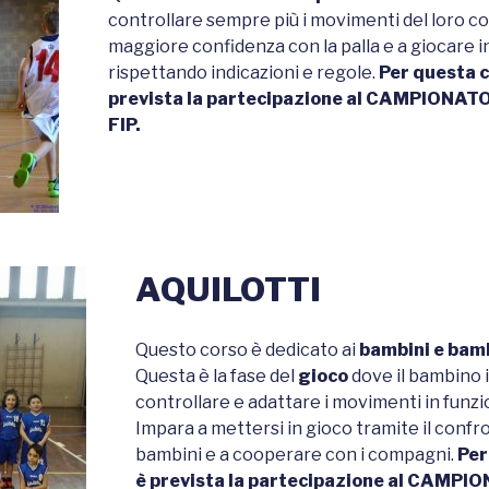
controllare sempre più i movimenti del loro c
maggiore confidenza con la palla e a giocare 
rispettando indicazioni e regole.
Per questa 
prevista la partecipazione al CAMPIONAT
FIP.
AQUILOTTI
Questo corso è dedicato ai
bambini e bamb
Questa è la fase del
gioco
dove il bambino 
controllare e adattare i movimenti in funzi
Impara a mettersi in gioco tramite il confro
bambini e a cooperare con i compagni.
Per
è prevista la partecipazione al CAMP