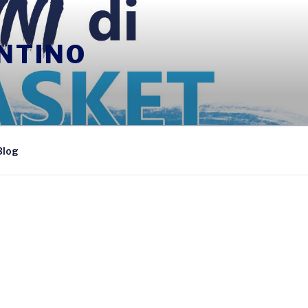
NTINO
Blog