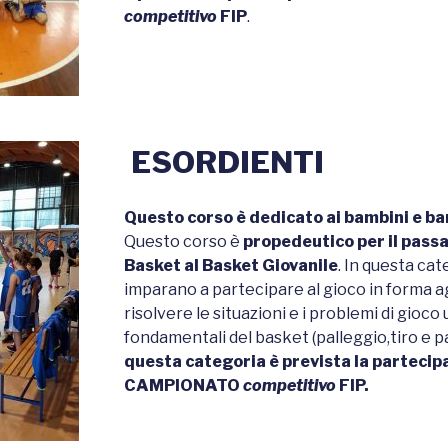
competitivo
FIP
.
ESORDIENTI
Questo corso è dedicato ai bambini e ba
Questo corso è
propedeutico per il passa
Basket al Basket Giovanile
. In questa cat
imparano a partecipare al gioco in forma a
risolvere le situazioni e i problemi di gioco 
fondamentali del basket (palleggio,tiro e p
questa categoria è prevista la partecip
CAMPIONATO
competitivo
FIP.